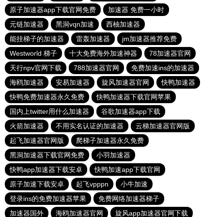
原子加速器app下载官网免费
加速器 免费一小时
元链加速器
黑洞vqn加速
西柚加速器
能挂梯子的加速器
雷轰加速器
jm加速器推荐免费
Westworld 梯子
十大免费海外加速神器
78加速器官网
天行npv官网下载
788加速器官网
免费加速ins的加速器
海鸥加速器
安易加速器
旋风加速器官网
快鸭加速器
快鸭免费加速器永久免费
快鸭加速器下载官网苹果
国内上twitter用什么加速器
谷歌加速器app下载
火箭加速器
不用实名认证的加速器
云梯加速器官网版
起飞加速器官网版
爬梯子加速器永久免费
黑洞加速器下载官网免费
小羽加速器
快鸭app加速器下载安卓
快鸭加速app下载官网
原子加速下载安卓
起飞vpppn
小牛加速
登录ins的免费加速器苹果
免费网络加速器梯子
加速器国外
海鸥加速器官网
旋风app加速器官网下载