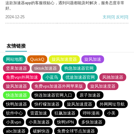
这款加速器app的客服很贴心，遇到问题都能及时解决，服务态度非常
好。
2024-12-25
支持
[0]
反对
[0]
友情链接
网站地图
QuickQ
旋风加速度器
旋风加速
坚果加速器
tiktok加速器
狗急加速器官网
免费vqn外网加速
小蓝鸟
优途加速器官网
风驰加速器
旋风加速器
免费vps加速器外网苹果版
旋风加速度器
快连加速器
快连加速器官网入口
原子加速器
快鸭加速器
快柠檬加速器
旋风加速度器
外网网址导航
软件中心
雷霆加速
狂飙加速器
哔咔漫画
小美
小美vpn
小美加速器
快鸭VPN
多快加速器
abc加速器
破解快连
免费全球节点加速器