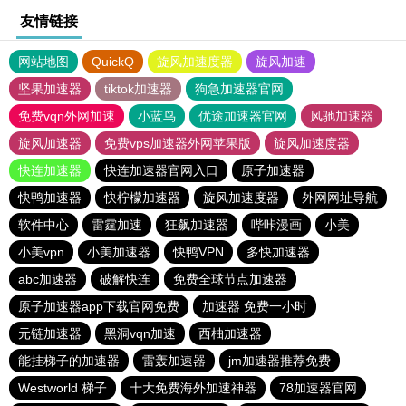
友情链接
网站地图
QuickQ
旋风加速度器
旋风加速
坚果加速器
tiktok加速器
狗急加速器官网
免费vqn外网加速
小蓝鸟
优途加速器官网
风驰加速器
旋风加速器
免费vps加速器外网苹果版
旋风加速度器
快连加速器
快连加速器官网入口
原子加速器
快鸭加速器
快柠檬加速器
旋风加速度器
外网网址导航
软件中心
雷霆加速
狂飙加速器
哔咔漫画
小美
小美vpn
小美加速器
快鸭VPN
多快加速器
abc加速器
破解快连
免费全球节点加速器
原子加速器app下载官网免费
加速器 免费一小时
元链加速器
黑洞vqn加速
西柚加速器
能挂梯子的加速器
雷轰加速器
jm加速器推荐免费
Westworld 梯子
十大免费海外加速神器
78加速器官网