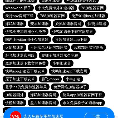
能挂梯子的加速器
雷轰加速器
jm加速器推荐免费
Westworld 梯子
十大免费海外加速神器
78加速器官网
天行npv官网下载
788加速器官网
免费加速ins的加速器
海鸥加速器
安易加速器
旋风加速器官网
快鸭加速器
快鸭免费加速器永久免费
快鸭加速器下载官网苹果
国内上twitter用什么加速器
谷歌加速器app下载
火箭加速器
不用实名认证的加速器
云梯加速器官网版
起飞加速器官网版
爬梯子加速器永久免费
黑洞加速器下载官网免费
小羽加速器
快鸭app加速器下载安卓
快鸭加速app下载官网
原子加速下载安卓
起飞vpppn
小牛加速
登录ins的免费加速器苹果
免费网络加速器梯子
加速器国外
海鸥加速器官网
旋风app加速器官网下载
快橙加速器
盘古加速器官网
永久免费梯子加速器app
快鸭官网
快鸭梯子加速器
永久免费使用的加速器
下载