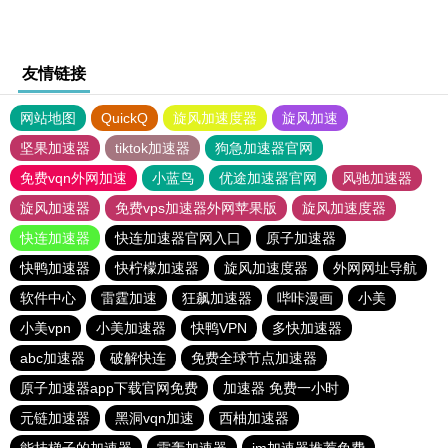
友情链接
网站地图
QuickQ
旋风加速度器
旋风加速
坚果加速器
tiktok加速器
狗急加速器官网
免费vqn外网加速
小蓝鸟
优途加速器官网
风驰加速器
旋风加速器
免费vps加速器外网苹果版
旋风加速度器
快连加速器
快连加速器官网入口
原子加速器
快鸭加速器
快柠檬加速器
旋风加速度器
外网网址导航
软件中心
雷霆加速
狂飙加速器
哔咔漫画
小美
小美vpn
小美加速器
快鸭VPN
多快加速器
abc加速器
破解快连
免费全球节点加速器
原子加速器app下载官网免费
加速器 免费一小时
元链加速器
黑洞vqn加速
西柚加速器